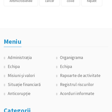
Antimicrobienele
cancer
covid
hepatit
Meniu
Administrația
Organigrama
Echipa
Echipa
Misiuni și valori
Rapoarte de activitate
Situație financiară
Registrul riscurilor
Anticorupție
Acorduri informate
Categorii