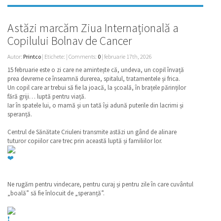
Astăzi marcăm Ziua Internațională a
Copilului Bolnav de Cancer
Autor:
Printco
| Etichete: | Comments:
0
| februarie 17th, 2026
15 februarie este o zi care ne amintește că, undeva, un copil învață
prea devreme ce înseamnă durerea, spitalul, tratamentele și frica.
Un copil care ar trebui să fie la joacă, la școală, în brațele părinților
fără griji… luptă pentru viață.
Iar în spatele lui, o mamă și un tată își adună puterile din lacrimi și
speranță.
Centrul de Sănătate Criuleni transmite astăzi un gând de alinare
tuturor copiilor care trec prin această luptă și familiilor lor.
Ne rugăm pentru vindecare, pentru curaj și pentru zile în care cuvântul
„boală” să fie înlocuit de „speranță”.